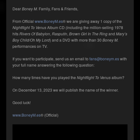
Dear
Boney M.
Family, Fans & Friends,
From Official
www.BoneyM.es
® we are giving away 1 copy of the
Nightflight To Venus
Album CD (including the million-selling 1978
hits
Rivers Of Babylon
,
Rasputín
,
Brown Girl In The Ring
and
Mary’s
Boy Child/Oh My Lord
) and a DVD with more than 30
Boney M.
performances on TV.
If you want to participate, send us an email to
fans@boneym.es
with
your full name answering the following question:
How many times have you played the
Nightflight To Venus
album?
On December 13, 2023 we will publish the name of the winner.
Good luck!
www.BoneyM.es
® (Official)