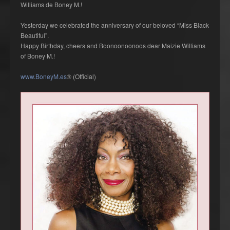
Williams de Boney M.!
Yesterday we celebrated the anniversary of our beloved “Miss Black
Beautiful”.
Happy Birthday, cheers and Boonoonoonoos dear Maizie Williams
of Boney M.!
www.BoneyM.es
® (Official)