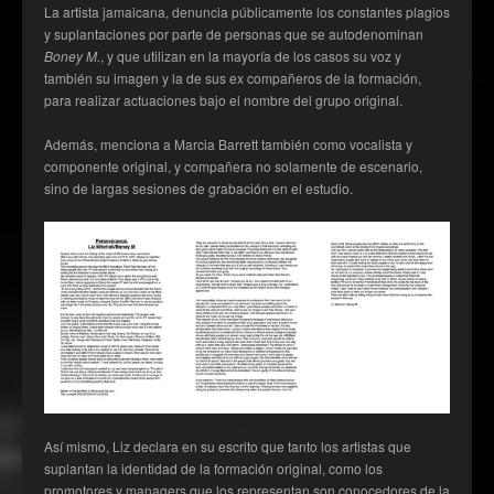
La artista jamaicana, denuncia públicamente los constantes plagios
y suplantaciones por parte de personas que se autodenominan
Boney M.
, y que utilizan en la mayoría de los casos su voz y
también su imagen y la de sus ex compañeros de la formación,
para realizar actuaciones bajo el nombre del grupo original.
Además, menciona a Marcia Barrett también como vocalista y
componente original, y compañera no solamente de escenario,
sino de largas sesiones de grabación en el estudio.
Así mismo, Liz declara en su escrito que tanto los artistas que
suplantan la identidad de la formación original, como los
promotores y managers que los representan son conocedores de la