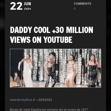
22
COMMENTS
JUN
0
2024
DADDY COOL +30 MILLION
VIEWS ON YOUTUBE
www.BoneyM.es
® – 22/6/2024
Boney M.
visitó España por primera vez en enero de 1977.