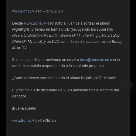
www.BoneyM.es
® – 3/12/2023
Desde
www.BoneyM.es
® (Oficial) vamos a sortear el álbum
Nightflight To Venus
en formato CD (incluyendo los súper hits
Rivers Of Babylon
,
Rasputín
,
Brown Girl In The Ring
y
Mary’s Boy
Child/Oh My Lord
), y un DVD con más de 30 actuaciones de
Boney
M.
en TV.
Si deseas participar envíanos un email a
fans@boneym.es
con tu
nombre completo respondiendo a la siguiente pregunta:
¿Cuántas veces has escuchado el álbum Nightflight To Venus?
El próximo 13 de diciembre de 2023 publicaremos el nombre del
ganador.
¡Buena suerte!
www.BoneyM.es
® (Oficial)
——————————————————————————————————