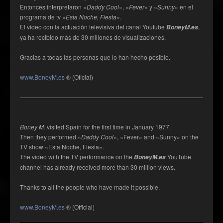
Entonces interpretaron «
Daddy Cool
«, «
Fever
» y «
Sunny
» en el
programa de tv
«Esta Noche, Fiesta»
.
El video con la actuación televisiva del canal Youtube
,
BoneyM.es
ya ha recibido más de 30 millones de visualizaciones.
Gracias a todas las personas que lo han hecho posible.
www.BoneyM.es
® (Oficial)
——————————————————————————————————
Boney M.
visited Spain for the first time in January 1977.
Then they performed «
Daddy Cool
«, «Fever» and «Sunny» on the
TV show «Esta Noche, Fiesta».
The video with the TV performance on the
YouTube
BoneyM.es
channel has already received more than 30 million views.
Thanks to all the people who have made it possible.
www.BoneyM.es
® (Official)