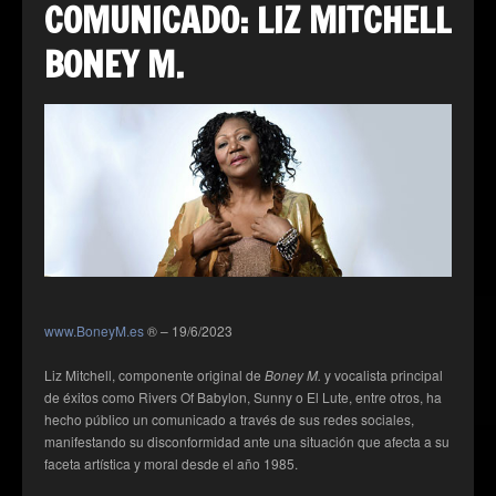
COMUNICADO: LIZ MITCHELL
BONEY M.
www.BoneyM.es
® – 19/6/2023
Liz Mitchell, componente original de
Boney M.
y vocalista principal
de éxitos como Rivers Of Babylon, Sunny o El Lute, entre otros, ha
hecho público un comunicado a través de sus redes sociales,
manifestando su disconformidad ante una situación que afecta a su
faceta artística y moral desde el año 1985.