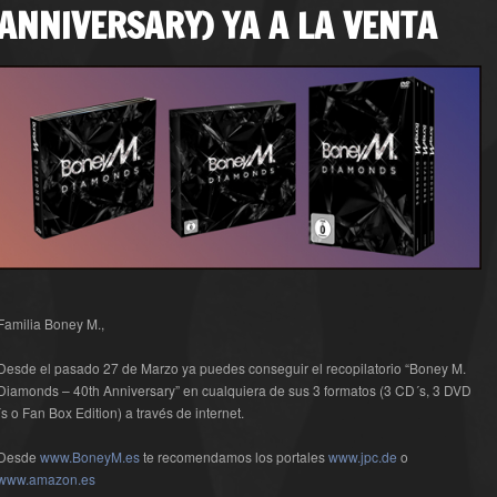
ANNIVERSARY) YA A LA VENTA
Familia Boney M.,
Desde el pasado 27 de Marzo ya puedes conseguir el recopilatorio “Boney M.
Diamonds – 40th Anniversary” en cualquiera de sus 3 formatos (3 CD´s, 3 DVD
´s o Fan Box Edition) a través de internet.
Desde
www.BoneyM.es
te recomendamos los portales
www.jpc.de
o
www.amazon.es