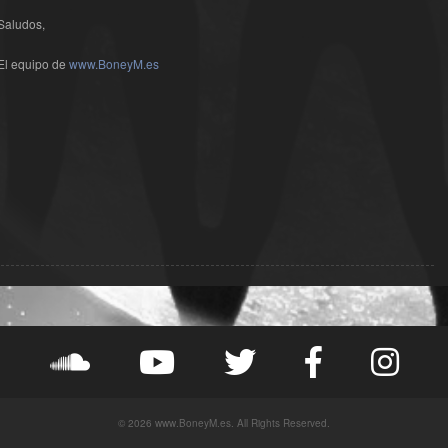
Saludos,
El equipo de
www.BoneyM.es
© 2026 www.BoneyM.es. All Rights Reserved.