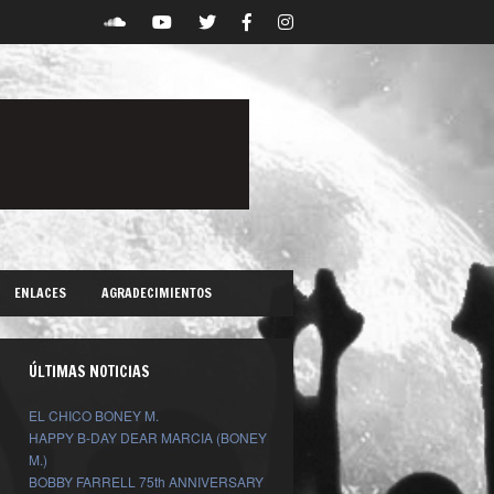
ENLACES
AGRADECIMIENTOS
ÚLTIMAS NOTICIAS
EL CHICO BONEY M.
HAPPY B-DAY DEAR MARCIA (BONEY
M.)
BOBBY FARRELL 75th ANNIVERSARY