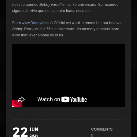
nuestro querido
Bobby Farrell
en su 75 aniversario. Su recuerdo
sigue más vivo que nunca entre todos nosotros
From
www.BoneyM.es
® Official we want to remember our beloved
Bobby Farrell
on his 75th anniversary. His memory remains more
alive than ever among all of us.
22
COMMENTS
JUN
0
2024