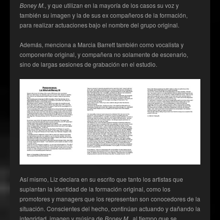
Boney M.
, y que utilizan en la mayoría de los casos su voz y
también su imagen y la de sus ex compañeros de la formación,
para realizar actuaciones bajo el nombre del grupo original.
Además, menciona a Marcia Barrett también como vocalista y
componente original, y compañera no solamente de escenario,
sino de largas sesiones de grabación en el estudio.
Así mismo, Liz declara en su escrito que tanto los artistas que
suplantan la identidad de la formación original, como los
promotores y managers que los representan son conocedores de la
situación. Conscientes del hecho, continúan actuando y dañando la
integridad, imagen y música de
Boney M.,
al tiempo que se