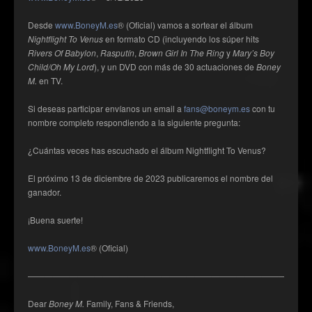
Desde
www.BoneyM.es
® (Oficial) vamos a sortear el álbum
Nightflight To Venus
en formato CD (incluyendo los súper hits
Rivers Of Babylon
,
Rasputín
,
Brown Girl In The Ring
y
Mary’s Boy
Child/Oh My Lord
), y un DVD con más de 30 actuaciones de
Boney
M.
en TV.
Si deseas participar envíanos un email a
fans@boneym.es
con tu
nombre completo respondiendo a la siguiente pregunta:
¿Cuántas veces has escuchado el álbum Nightflight To Venus?
El próximo 13 de diciembre de 2023 publicaremos el nombre del
ganador.
¡Buena suerte!
www.BoneyM.es
® (Oficial)
——————————————————————————————————
Dear
Boney M.
Family, Fans & Friends,