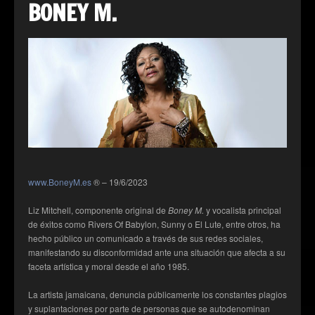
BONEY M.
www.BoneyM.es
® – 19/6/2023
Liz Mitchell, componente original de
Boney M.
y vocalista principal
de éxitos como Rivers Of Babylon, Sunny o El Lute, entre otros, ha
hecho público un comunicado a través de sus redes sociales,
manifestando su disconformidad ante una situación que afecta a su
faceta artística y moral desde el año 1985.
La artista jamaicana, denuncia públicamente los constantes plagios
y suplantaciones por parte de personas que se autodenominan