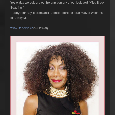
Yesterday we celebrated the anniversary of our beloved “Miss Black
Beautiful”.
Happy Birthday, cheers and Boonoonoonoos dear Maizie Williams
of Boney M.!
www.BoneyM.es
® (Official)