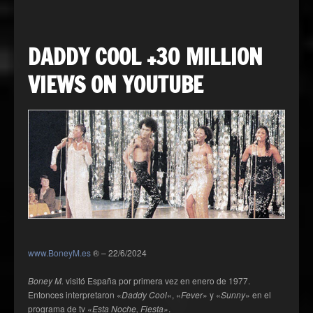
DADDY COOL +30 MILLION
VIEWS ON YOUTUBE
www.BoneyM.es
® – 22/6/2024
Boney M.
visitó España por primera vez en enero de 1977.
Entonces interpretaron «
Daddy Cool
«, «
Fever
» y «
Sunny
» en el
programa de tv
«Esta Noche, Fiesta»
.