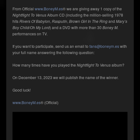
From Official
www.BoneyM.es
® we are giving away 1 copy of the
Nightflight To Venus
Album CD (including the million-selling 1978
hits
Rivers Of Babylon
,
Rasputín
,
Brown Girl In The Ring
and
Mary’s
Boy Child/Oh My Lord
) and a DVD with more than 30
Boney M.
performances on TV.
If you want to participate, send us an email to
fans@boneym.es
with
your full name answering the following question:
How many times have you played the
Nightflight To Venus
album?
On December 13, 2023 we will publish the name of the winner.
Good luck!
www.BoneyM.es
® (Official)