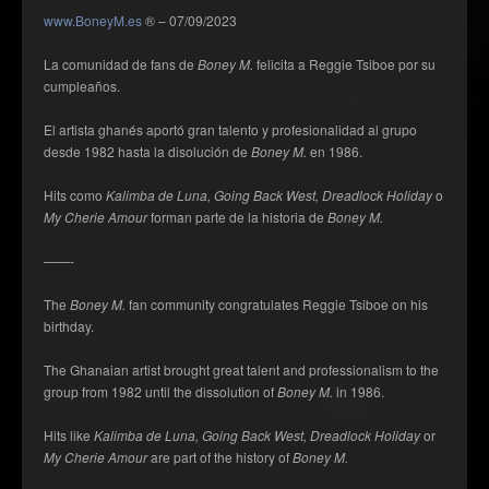
www.BoneyM.es
® – 07/09/2023
La comunidad de fans de
Boney M.
felicita a Reggie Tsiboe por su
cumpleaños.
El artista ghanés aportó gran talento y profesionalidad al grupo
desde 1982 hasta la disolución de
Boney M.
en 1986.
Hits como
Kalimba de Luna, Going Back West, Dreadlock Holiday
o
My Cherie Amour
forman parte de la historia de
Boney M.
——-
The
Boney M.
fan community congratulates Reggie Tsiboe on his
birthday.
The Ghanaian artist brought great talent and professionalism to the
group from 1982 until the dissolution of
Boney M.
in 1986.
Hits like
Kalimba de Luna, Going Back West, Dreadlock Holiday
or
My Cherie Amour
are part of the history of
Boney M.