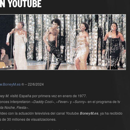
N YOUTUBE
w.BoneyM.es
® – 22/6/2024
ney M.
visitó España por primera vez en enero de 1977.
onces interpretaron «
Daddy Cool
«, «
Fever
» y «
Sunny
» en el programa de tv
ta Noche, Fiesta»
.
video con la actuación televisiva del canal Youtube
, ya ha recibido
BoneyM.es
 de 30 millones de visualizaciones.