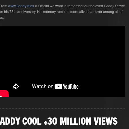
From
www.BoneyM.es
® Official we want to remember our beloved
Bobby Farrell
on his 75th anniversary. His memory remains more alive than ever among all of
us.
ADDY COOL +30 MILLION VIEWS