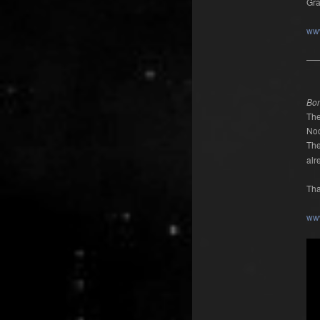
Gra
ww
—
Bo
The
Noc
The
alr
Tha
ww