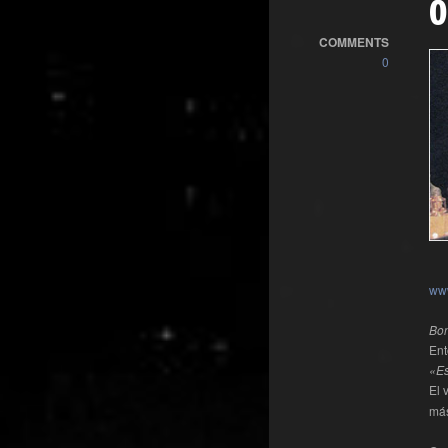
O
COMMENTS
0
ww
Bo
Ent
«Es
El 
más