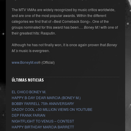
The MTV VMAs are widely recognized by music critics worldwide,
and are one of the most popular awards. Within the different
categories we find that of «Best Comeback Song». One of the
groups nominated for this award has been….
Boney M.
! with one of
their greatest hits: Rasputin.
Although he has not finally won, it is once again proven that
Boney
M.’s
music is evergreen.
www.BoneyM.es
® (Official)
ÚLTIMAS NOTICIAS
EL CHICO BONEY M.
HAPPY B-DAY DEAR MARCIA (BONEY M.)
BOBBY FARRELL 75th ANNIVERSARY
DADDY COOL +30 MILLION VIEWS ON YOUTUBE
DEP FRANK FARIAN
NIGHTFLIGHT TO VENUS – CONTEST
HAPPY BIRTHDAY MARCIA BARRETT