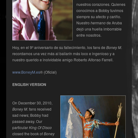
nuestros corazones. Quienes
conocimos a Bobby tuvimos
siempre su afecto y cariño.
Nuestro
hermano
de Aruba
dejó una huella imborrable
entre nosotros.
Hoy, en el 9º aniversario de su fallecimiento, los fans de
Boney M
.
recordamos una vez más al bailarín más loco e ingenioso y a
nuestro querido e inolvidable amigo Roberto Alfonso Farrell.
www.BoneyM.es
® (Oficial)
ENGLISH VERSION
On December 30, 2010,
Boney M
. fans received
sad news; Bobby had
passed away. Our
particular
King Of Disco
closed the book of
Boney