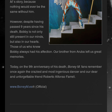
M.
‘s story, because
nothing would ever be the
same without him.
However, despite having
passed 9 years since his
death, Bobby is not only
still present in our minds,
but also in our hearts.
Those of us who knew
Bobby always had his affection. Our brother from Aruba left us great
memories.
Today, on the 9th anniversary of his death,
Boney M.
fans remember
once again the craziest and most ingenious dancer and our dear
and unforgettable friend Roberto Alfonso Farrell.
www.BoneyM.es
® (Official)