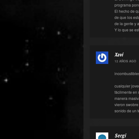
programa poní
El hecho de qu
de que los est
de la gente y 
Y lo que se es
Xavi
12 AÑOS AGO
incombustible
cualquier jove
fácilmente en 
manera masiva
vieron swobre 
sonido de un 
Sergi