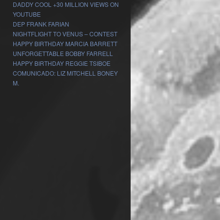
DADDY COOL +30 MILLION VIEWS ON
YOUTUBE
DEP FRANK FARIAN
NIGHTFLIGHT TO VENUS – CONTEST
HAPPY BIRTHDAY MARCIA BARRETT
UNFORGETTABLE BOBBY FARRELL
HAPPY BIRTHDAY REGGIE TSIBOE
COMUNICADO: LIZ MITCHELL BONEY
M.