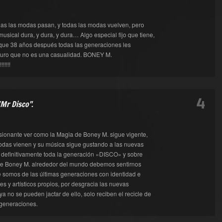
das las modas pasan, y todas las modas vuelven, pero
musical dura, y dura, y dura… Algo especial fijo que tiene,
 que 38 años después todas las generaciones les
uro que no es una casualidad. BONEY M.
!!!!!
4
"Mr Disco".
ionante ver como la Magia de Boney M. sigue vigente,
das vienen y su música sigue gustando a las nuevas
 definitivamente toda la generación «DISCO» y sobre
 de Boney M. alrededor del mundo debemos sentirnos
e somos de las últimas generaciones con identidad e
les y artísticos propios, por desgracia las nuevas
a no se pueden jactar de ello, solo reciben el recicle de
 generaciones.