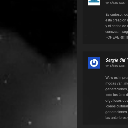
12 AÑOS AGO
Es curioso, to
esta creación 
y el hecho de
conozcan, seg
FOREVER!!!!!!!!!
Sergio Cid 
12 AÑOS AGO
Wow es impres
modas van, mo
generaciones,
todo los fans
orgullosos qu
íconos cultura
generaciones y
las anteriores