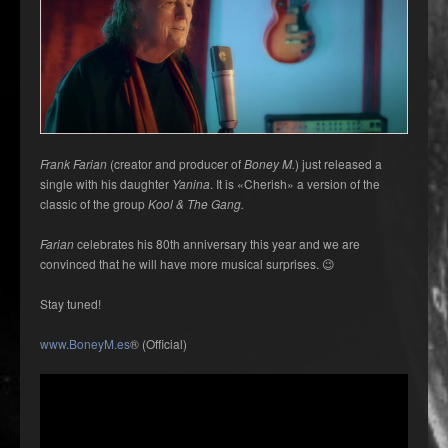
Frank Farian
(creator and producer of
Boney M.
) just released a
single with his daughter
Yanina
. It is «Cherish» a version of the
classic of the group
Kool & The Gang.
Farian
celebrates his 80th anniversary this year and we are
convinced that he will have more musical surprises. 😉
Stay tuned!
www.BoneyM.es
® (Official)