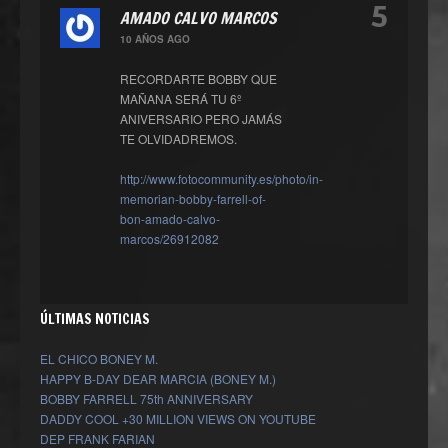
5
AMADO CALVO MARCOS
10 AÑOS AGO
RECORDARTE BOBBY QUE
MAÑANA SERÁ TU 6º
ANIVERSARIO PERO JAMÁS
TE OLVIDADREMOS.
http://www.fotocommunity.es/photo/in-
memorian-bobby-farrell-of-
bon-amado-calvo-
marcos/26912082
ÚLTIMAS NOTICIAS
EL CHICO BONEY M.
HAPPY B-DAY DEAR MARCIA (BONEY M.)
BOBBY FARRELL 75th ANNIVERSARY
DADDY COOL +30 MILLION VIEWS ON YOUTUBE
DEP FRANK FARIAN