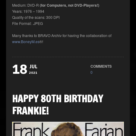
Medium: DVD-R
(for Computers, not DVD-Players!)
Years: 1976 – 1994
Quality of the scans: 300 DPI
File Format: .JPEG
Many thanks to BRAVO Archiv for having the collaboration of
www.BoneyM.es
®!
18
COMMENTS
JUL
0
2021
HAPPY 80TH BIRTHDAY
FRANKIE!