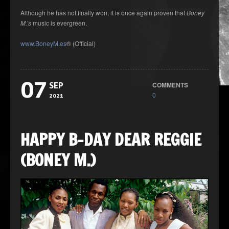
Although he has not finally won, it is once again proven that
Boney
M.’s
music is evergreen.
www.BoneyM.es
® (Official)
07
COMMENTS
SEP
0
2021
HAPPY B-DAY DEAR REGGIE
(BONEY M.)