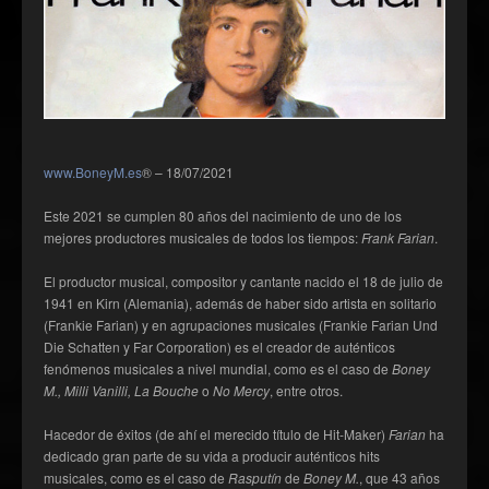
www.BoneyM.es
® – 18/07/2021
Este 2021 se cumplen 80 años del nacimiento de uno de los
mejores productores musicales de todos los tiempos:
Frank Farian
.
El productor musical, compositor y cantante nacido el 18 de julio de
1941 en Kirn (Alemania), además de haber sido artista en solitario
(Frankie Farian) y en agrupaciones musicales (Frankie Farian Und
Die Schatten y Far Corporation) es el creador de auténticos
fenómenos musicales a nivel mundial, como es el caso de
Boney
M., Milli Vanilli, La Bouche
o
No Mercy
, entre otros.
Hacedor de éxitos (de ahí el merecido título de Hit-Maker)
Farian
ha
dedicado gran parte de su vida a producir auténticos hits
musicales, como es el caso de
Rasputín
de
Boney M.
, que 43 años