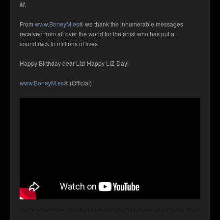
M
.
From
www.BoneyM.es
® we thank the innumerable messages
received from all over the world for the artist who has put a
soundtrack to millions of lives.
Happy Birthday dear Liz! Happy LIZ-Day!
www.BoneyM.es
® (Official)