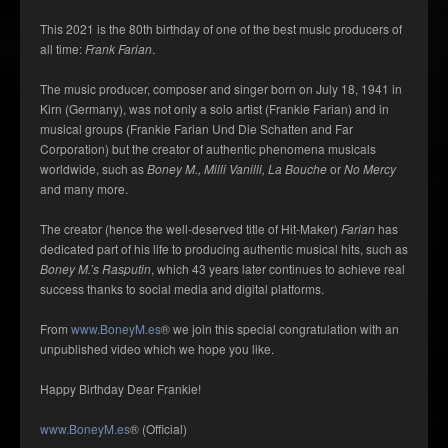
This 2021 is the 80th birthday of one of the best music producers of
all time:
Frank Farian
.
The music producer, composer and singer born on July 18, 1941 in
Kirn (Germany), was not only a solo artist (Frankie Farian) and in
musical groups (Frankie Farian Und Die Schatten and Far
Corporation) but the creator of authentic phenomena musicals
worldwide, such as
Boney M., Milli Vanilli, La Bouche
or
No Mercy
and many more.
The creator (hence the well-deserved title of Hit-Maker)
Farian
has
dedicated part of his life to producing authentic musical hits, such as
Boney M.’s Rasputin
, which 43 years later continues to achieve real
success thanks to social media and digital platforms.
From
www.BoneyM.es
® we join this special congratulation with an
unpublished video which we hope you like.
Happy Birthday Dear Frankie!
www.BoneyM.es
® (Official)