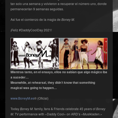
tan solo una semana y volvieron a recuperar el número uno, donde
permanecerían 9 semanas seguidas.
Así fue el comienzo de la magia de
Boney M.
¡Feliz #DaddyCoolDay 2021!
Mientras tanto, en el ensayo, ellos no sabían que algo mágico iba
a suceder…
Meanwhile, at rehearsal, they didn’t know that something
magical was going to happen…
www.BoneyM.es
® (Oficial)
Today
Boney M
. family, fans & Friends celebrate 45 years of
Boney
M.
TV performance with «Daddy Cool» on ARD’s «Musikladen.»