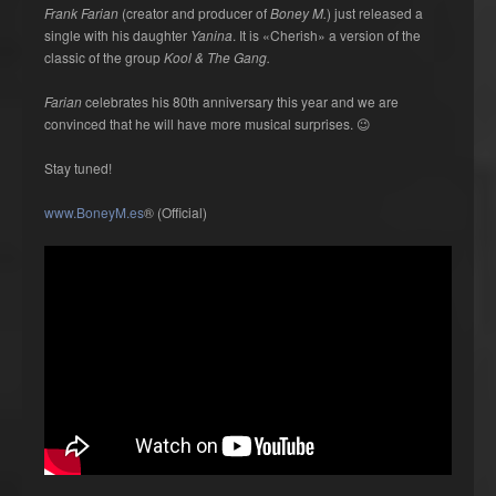
Frank Farian
(creator and producer of
Boney M.
) just released a
single with his daughter
Yanina
. It is «Cherish» a version of the
classic of the group
Kool & The Gang.
Farian
celebrates his 80th anniversary this year and we are
convinced that he will have more musical surprises. 😉
Stay tuned!
www.BoneyM.es
® (Official)