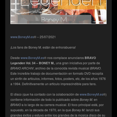
www.BoneyM.es
® – 25/07/2021
¡Los fans de Boney M. están de enhorabuena!
Desde
www.BoneyM.es
® nos complace anunciaros
BRAVO
Legenden Vol. 34 – BONEY M.
, una gran iniciativa por parte de
BRAVO ARCHIV
, archivo de la conocida revista musical
BRAVO
.
Este increíble trabajo de documentación en formato DVD recopila
un sinfín de artículos, informes, fotos, posters, etc, de los años 1976
a 1994. Definitivamente un artículo imprescindible para fans.
El disco (que ha contado con la colaboración de
www.BoneyM.es
®)
contiene información de todo lo publicado sobre
Boney M.
en
BRAVO
a lo largo de su carrera musical. El foco principal está, por
supuesto, en la década de 1970, en la que
Boney M.
lanzó sus
grandes éxitos y estuvo entre los grandes de la música disco de su