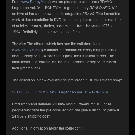
From
www.BoneyM.es
® we are pleased to announce BRAVO
Legenden Vol. 34 – BONEY M., a great idea by
BRAVO ARCHIV
,
archive of the well-known music magazine
BRAVO
. This incredible
work of documentation in DVD format compiles an endless number
of articles, reports, photos, posters, etc., from the years 1976 to
1994. Definitely a must-have item for fans.
The disc The album (which has had the collaboration of
www.BoneyM.es
®) contains information on everything published
about
Boney M.
in
BRAVO
throughout their musical career. The
main focus is, of course, on the 1970s, when
Boney M.
released
their greatest hits.
The collection is now available for pre-order in BRAVO Archiv shop:
VORBESTELLUNG: BRAVO Legenden Vol. 34 – BONEY M.
Production and delivery will take about 5 weeks for us. For all
people who take the pre-order edition, we give a discount (price is
24,95€ + shipping cost).
Additional information about the collection: