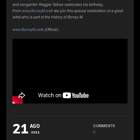
and songwriter
Reggie Tsiboe
celebrates his birthday.
From
www.BoneyM.es
® we join this special celebration of a great
artist who is part of the history of
Boney M.
www.BoneyM.es
® (Official)
21
COMMENTS
AGO
0
2021